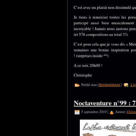
C’est avec un plaisir non dissimulé q
Je tiens à remercier toutes les per
participé aussi bien musicalemen
incroyable ! Jamais nous aurions pen
(et 576 compositions au total !!!).
C’est pour cela que je vous dis « Mer
semaines une bonne inspiration pou
! (surprises inside ^^)
A ce soir, 20h00 !
Christophe
Publié dans
|
Noctaventures
1 c
Noctaventure n°99 : 7
5 septembre 2010 |
Auteur:
Christ