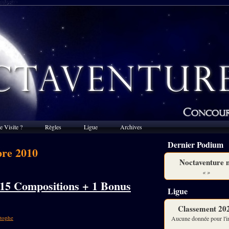
e Visite ?
Règles
Ligue
Archives
Dernier Podium
bre 2010
Noctaventure 
« »
 15 Compositions + 1 Bonus
Ligue
Classement 20
stophe
Aucune donnée pour l'in