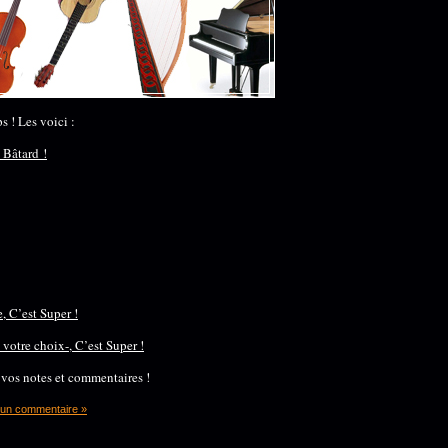
s ! Les voici :
 Bâtard !
, C’est Super !
votre choix-, C’est Super !
vos notes et commentaires !
un commentaire »