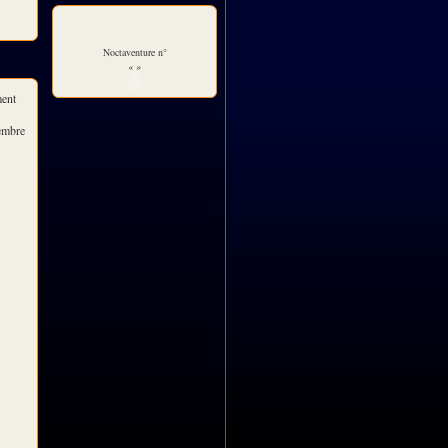
Noctaventure n°
« »
ment
embre