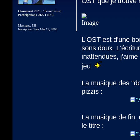
OST que je trouve m
Classement 2026 : 10ème
(17ème)
Participations 2026 : 0
(25)
Messages: 538
Inscription: Sam Mar 15, 2008
L'OST est d'une bo
sons doux. L'écritu
inattendues, j'aim
jeu
La musique des "don
pizzis :
"
La musique de fin,
le titre :
"