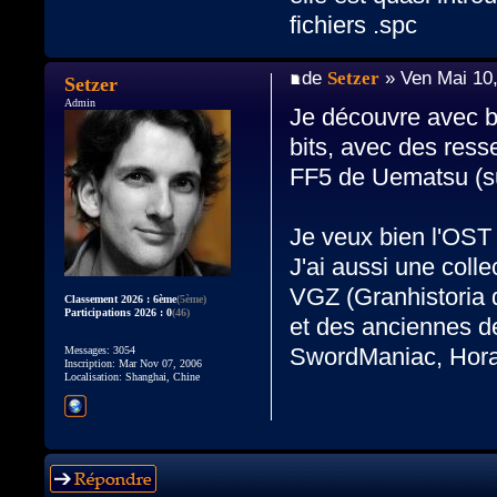
fichiers .spc
de
Setzer
» Ven Mai 10
Setzer
Admin
Je découvre avec b
bits, avec des res
FF5 de Uematsu (su
Je veux bien l'OST
J'ai aussi une coll
VGZ (Granhistoria 
Classement 2026 : 6ème
(5ème)
Participations 2026 : 0
(46)
et des anciennes d
SwordManiac, Hora
Messages: 3054
Inscription: Mar Nov 07, 2006
Localisation: Shanghai, Chine
Répondre