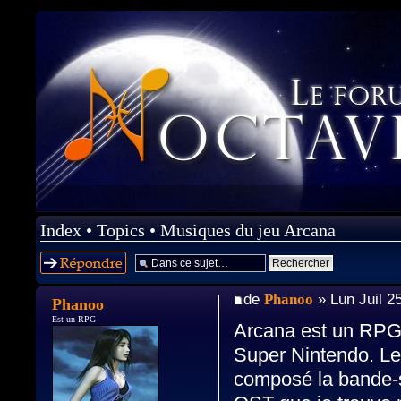
Index
•
Topics
•
Musiques du jeu Arcana
Répondre
de
Phanoo
» Lun Juil 2
Phanoo
Est un RPG
Arcana est un RPG u
Super Nintendo. Le 
composé la bande-so