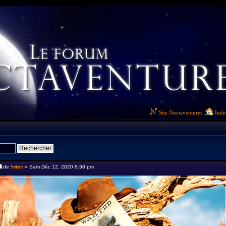
Site Noctaventures
Inde
de
Setzer
» Sam Déc 12, 2020 8:38 pm