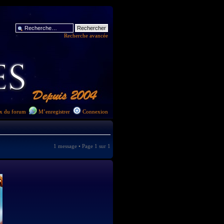
Recherche avancée
x du forum
M’enregistrer
Connexion
1 message • Page
1
sur
1