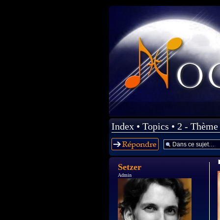
Index
•
Topics
•
2 - Thème
Répondre
Setzer
Admin