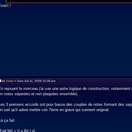
Exact !
de
Setzer
» Sam Juil 11, 2009 10:36 pm
En rejouant le morceau j'ai vue une autre logique de construction, notamment
en notes séparées et non plaquées ensemble)
Les 3 premiers accords ont pour basse des couples de notes formant des s
on sait qu'il adore mettre ces 7ème en grave qui sonnent original.
Là ça fait :
[Fa# Mi] + [La Ré La]