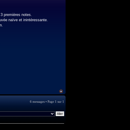
s 3 premières notes.
uvée naïve et inintéressante.
n.
6 messages • Page
1
sur
1