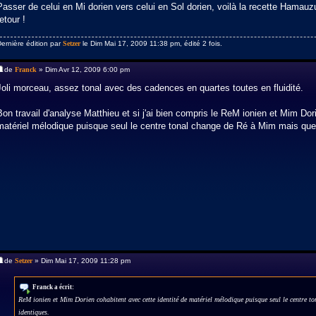
Passer de celui en Mi dorien vers celui en Sol dorien, voilà la recette Hamauz
retour !
ernière édition par
Setzer
le Dim Mai 17, 2009 11:38 pm, édité 2 fois.
de
Franck
» Dim Avr 12, 2009 6:00 pm
Joli morceau, assez tonal avec des cadences en quartes toutes en fluidité.
Bon travail d'analyse Matthieu et si j'ai bien compris le ReM ionien et Mim Dor
matériel mélodique puisque seul le centre tonal change de Ré à Mim mais que 
de
Setzer
» Dim Mai 17, 2009 11:28 pm
Franck a écrit:
ReM ionien et Mim Dorien cohabitent avec cette identité de matériel mélodique puisque seul le centre t
identiques.