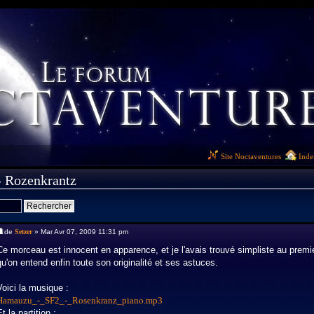
Site Noctaventures
Inde
 Rozenkrantz
de
Setzer
» Mar Avr 07, 2009 11:31 pm
Ce morceau est innocent en apparence, et je l'avais trouvé simpliste au premie
qu'on entend enfin toute son originalité et ses astuces.
Voici la musique :
Hamauzu_-_SF2_-_Rosenkranz_piano.mp3
Et la partition :