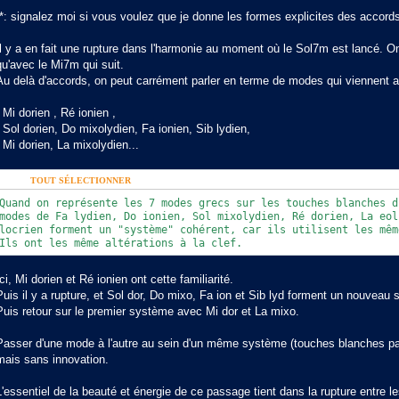
(*: signalez moi si vous voulez que je donne les formes explicites des accords,
Il y a en fait une rupture dans l'harmonie au moment où le Sol7m est lancé. On 
qu'avec le Mi7m qui suit.
Au delà d'accords, on peut carrément parler en terme de modes qui viennent a
. Mi dorien , Ré ionien ,
. Sol dorien, Do mixolydien, Fa ionien, Sib lydien,
. Mi dorien, La mixolydien...
CODE:
TOUT SÉLECTIONNER
Quand on représente les 7 modes grecs sur les touches blanches d
modes de Fa lydien, Do ionien, Sol mixolydien, Ré dorien, La eol
locrien forment un "système" cohérent, car ils utilisent les mêm
Ils ont les même altérations à la clef.
Ici, Mi dorien et Ré ionien ont cette familiarité.
Puis il y a rupture, et Sol dor, Do mixo, Fa ion et Sib lyd forment un nouveau
Puis retour sur le premier système avec Mi dor et La mixo.
Passer d'une mode à l'autre au sein d'un même système (touches blanches pa
mais sans innovation.
L'essentiel de la beauté et énergie de ce passage tient dans la rupture entre 