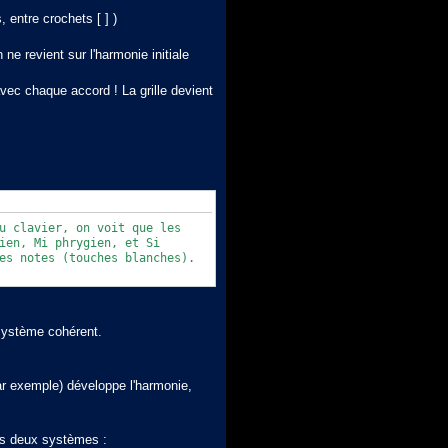
 entre crochets [ ] )
ne revient sur l'harmonie initiale
vec chaque accord ! La grille devient
u clavier, on voit que les
ien, Mi phrygien, et Si
es notes (touches blanches).
 système cohérent.
r exemple) développe l'harmonie,
les deux systèmes :