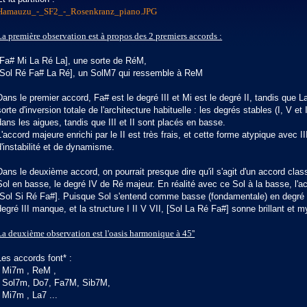
Hamauzu_-_SF2_-_Rosenkranz_piano.JPG
La première observation est à propos des 2 premiers accords :
[Fa# Mi La Ré La], une sorte de RéM,
[Sol Ré Fa# La Ré], un SolM7 qui ressemble à ReM
Dans le premier accord, Fa# est le degré III et Mi est le degré II, tandis que La
sorte d'inversion totale de l'architecture habituelle : les degrés stables (I, V 
dans les aigues, tandis que III et II sont placés en basse.
L'accord majeure enrichi par le II est très frais, et cette forme atypique avec I
d'instabilité et de dynamisme.
Dans le deuxième accord, on pourrait presque dire qu'il s'agit d'un accord cl
Sol en basse, le degré IV de Ré majeur. En réalité avec ce Sol à la basse, 
[Sol Si Ré Fa#]. Puisque Sol s'entend comme basse (fondamentale) en degré I
degré III manque, et la structure I II V VII, [Sol La Ré Fa#] sonne brillant e
La deuxième observation est l'oasis harmonique à 45''
Les accords font* :
. Mi7m , ReM ,
. Sol7m, Do7, Fa7M, Sib7M,
. Mi7m , La7 ...