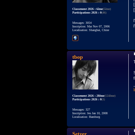
Classement 2026 : 6ème
(5ème)
Participations 2026 : 0
(46)
Messages: 3054
Inscription: Mar Nov 07, 2006
Localisation: Shanghai, Chine
tbop
Classement 2026 : 28ème
(124ème)
Participations 2026 : 0
(1)
Messages: 327
Inscription: Jeu Jan 10, 2008
Localisation: Hamburg
Setzer