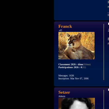
D
Franck
.sf2
Classement 2026 : 4ème
(11ème)
Participations 2026 : 0
(32)
Messages: 1636
Inscription: Mar Nov 07, 2006
Setzer
Admin