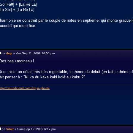
[Sol Fa#] + [La Ré La]
[La Sol] + [La Ré La]
l'harmonie se construit par le couple de notes en septième, qui monte graduellem
l'accord qui reste fixe.
de
tbop
» Ven Sep 11, 2009 10:55 pm
Très beau morceau !
Si ce n'est un détail très très regrettable, le thème du début (en fait le thè
fait penser à : "Ki ka du kaka kaki kolé au kuku ?"
https://soundcloud.com/edgar-phoete
de
Setzer
» Sam Sep 12, 2009 6:17 pm