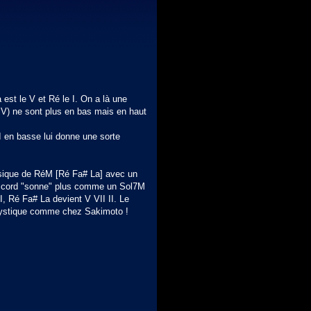
 est le V et Ré le I. On a là une
et IV) ne sont plus en bas mais en haut
II en basse lui donne une sorte
assique de RéM [Ré Fa# La] avec un
l'accord "sonne" plus comme un Sol7M
, Ré Fa# La devient V VII II. Le
t mystique comme chez Sakimoto !