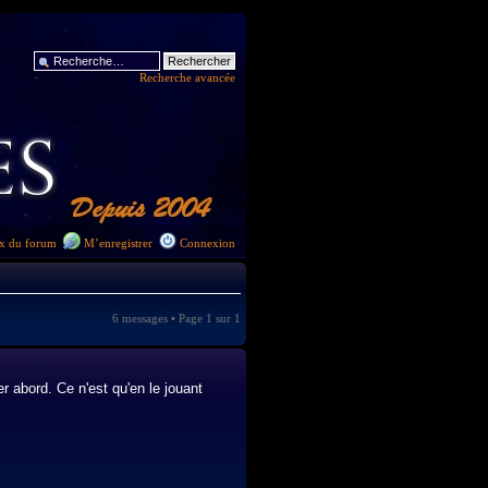
Recherche avancée
x du forum
M’enregistrer
Connexion
6 messages • Page
1
sur
1
r abord. Ce n'est qu'en le jouant