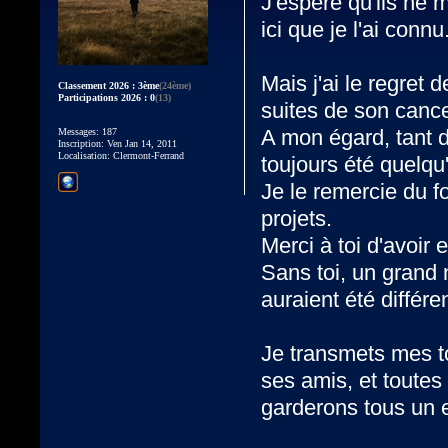
J'espère qu'ils ne 
ici que je l'ai connu
Mais j'ai le regret
Classement 2026 : 3ème
(24ème)
Participations 2026 : 0
(13)
suites de son cance
A mon égard, tant d
Messages: 187
Inscription: Ven Jan 14, 2011
Localisation: Clermont-Ferrand
toujours été quelqu
Je le remercie du f
projets.
Merci à toi d'avoir 
Sans toi, un grand 
auraient été différe
Je transmets mes to
ses amis, et toutes
garderons tous un e