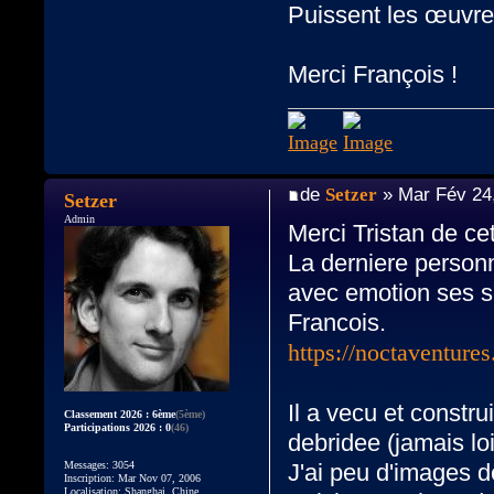
Puissent les œuvres
Merci François !
de
Setzer
» Mar Fév 24
Setzer
Admin
Merci Tristan de cett
La derniere personn
avec emotion ses so
Francois.
https://noctaventur
Il a vecu et constru
Classement 2026 : 6ème
(5ème)
Participations 2026 : 0
(46)
debridee (jamais lo
Messages: 3054
J'ai peu d'images d
Inscription: Mar Nov 07, 2006
Localisation: Shanghai, Chine