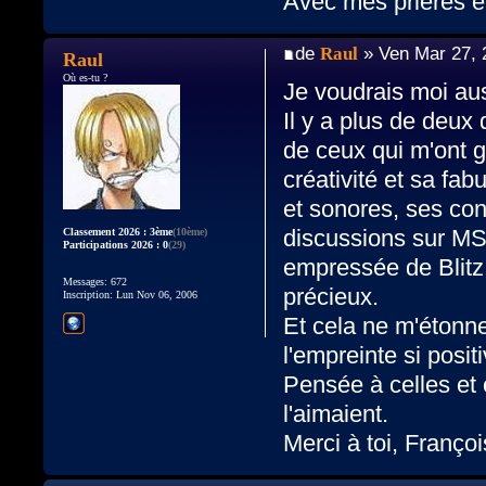
Avec mes prieres e
de
Raul
» Ven Mar 27, 
Raul
Où es-tu ?
Je voudrais moi au
Il y a plus de deux
de ceux qui m'ont 
créativité et sa fa
et sonores, ses con
discussions sur MS
Classement 2026 : 3ème
(10ème)
Participations 2026 : 0
(29)
empressée de Blitz
Messages: 672
précieux.
Inscription: Lun Nov 06, 2006
Et cela ne m'étonne
l'empreinte si posit
Pensée à celles et 
l'aimaient.
Merci à toi, Françoi