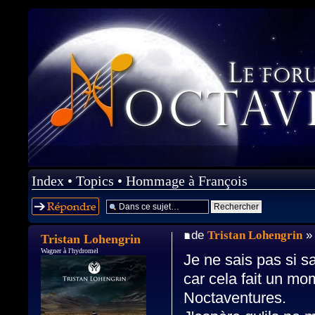
Index
•
Topics
•
Hommage à François
Répondre
de
Tristan Lohengrin
» 
Tristan Lohengrin
Wagner à l'hydromel
Je ne sais pas si s
car cela fait un mo
Noctaventures.