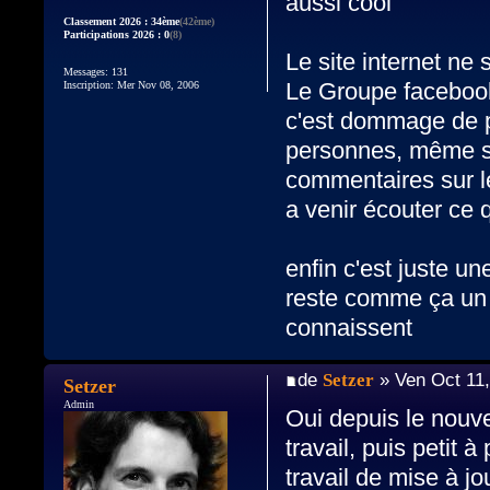
aussi cool
Classement 2026 : 34ème
(42ème)
Participations 2026 : 0
(8)
Le site internet ne 
Messages: 131
Le Groupe facebook
Inscription: Mer Nov 08, 2006
c'est dommage de p
personnes, même si
commentaires sur l
a venir écouter ce q
enfin c'est juste u
reste comme ça un p
connaissent
de
Setzer
» Ven Oct 11
Setzer
Admin
Oui depuis le nouv
travail, puis petit à
travail de mise à jo