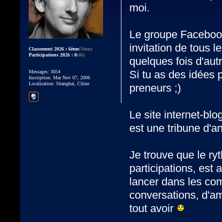
moi.
Le groupe Facebook
invitation de tous 
Classement 2026 : 6ème
(5ème)
Participations 2026 : 0
(46)
quelques fois d'au
Si tu as des idées
Messages: 3054
Inscription: Mar Nov 07, 2006
Localisation: Shanghai, Chine
preneurs ;)
Le site internet-bl
est une tribune d'a
Je trouve que le ry
participations, est 
lancer dans les com
conversations, d'a
tout avoir