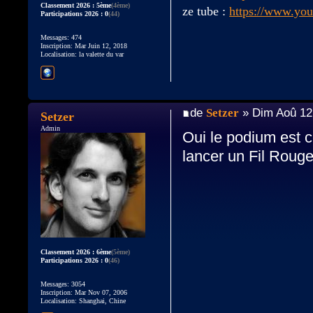
Classement 2026 : 5ème
(4ème)
ze tube :
https://www.yo
Participations 2026 : 0
(44)
Messages: 474
Inscription: Mar Juin 12, 2018
Localisation: la valette du var
de
Setzer
» Dim Aoû 12
Setzer
Admin
Oui le podium est ce
lancer un Fil Roug
Classement 2026 : 6ème
(5ème)
Participations 2026 : 0
(46)
Messages: 3054
Inscription: Mar Nov 07, 2006
Localisation: Shanghai, Chine