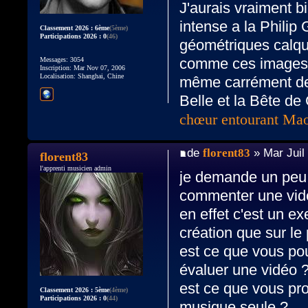
J'aurais vraiment b
intense a la Philip
Classement 2026 : 6ème
(5ème)
Participations 2026 : 0
(46)
géométriques calq
comme ces images d
Messages: 3054
Inscription: Mar Nov 07, 2006
Localisation: Shanghai, Chine
même carrément de
Belle et la Bête d
chœur entourant Mao
de
florent83
» Mar Juil
florent83
l'apprenti musicien admin
je demande un peu 
commenter une vid
en effet c'est un ex
création que sur le
est ce que vous p
évaluer une vidéo 
est ce que vous p
Classement 2026 : 5ème
(4ème)
Participations 2026 : 0
(44)
musique seule ?