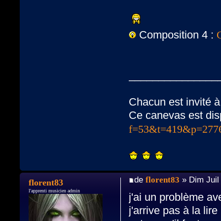
Composition 4 :
_______________
Chacun est invité à
Ce canevas est dis
f=53&t=419&p=277
de
florent83
» Dim Juil
florent83
l'apprenti musicien admin
j'ai un problème av
j'arrive pas à la lir