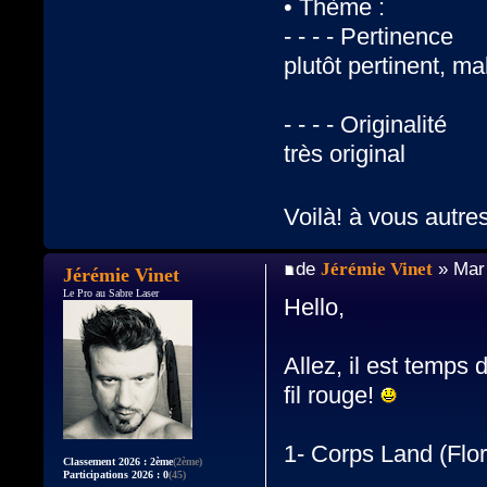
• Thème :
- - - - Pertinence
plutôt pertinent, m
- - - - Originalité
très original
Voilà! à vous autre
de
Jérémie Vinet
» Mar 
Jérémie Vinet
Le Pro au Sabre Laser
Hello,
Allez, il est temps
fil rouge!
1- Corps Land (Flo
Classement 2026 : 2ème
(2ème)
Participations 2026 : 0
(45)