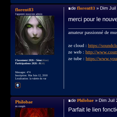
de
florent83
» Dim Juil
florent83
l'apprenti musicien admin
merci pour le nouv
amateur passionné de mu
ze cloud :
https://soundc
ze web :
http://www.cos
ze tube :
https://www.yo
Classement 2026 : 5ème
(4ème)
Participations 2026 : 0
(44)
Messages: 474
Inscription: Mar Juin 12, 2018
Localisation: la valette du var
de
Philobae
» Dim Juil 
Philobae
en congés
Parfait le lien fon