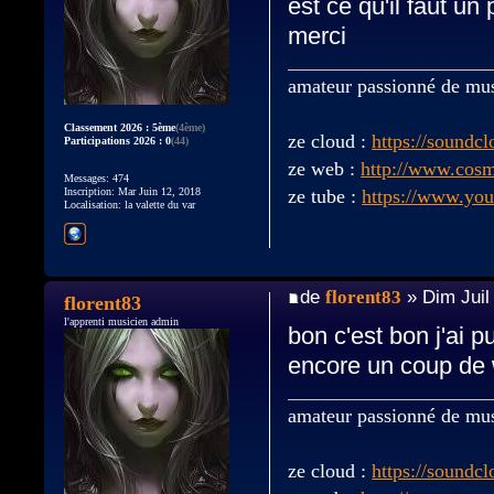
est ce qu'il faut un 
merci
amateur passionné de mu
Classement 2026 : 5ème
(4ème)
ze cloud :
https://soundc
Participations 2026 : 0
(44)
ze web :
http://www.cos
Messages: 474
ze tube :
https://www.yo
Inscription: Mar Juin 12, 2018
Localisation: la valette du var
de
florent83
» Dim Juil
florent83
l'apprenti musicien admin
bon c'est bon j'ai p
encore un coup de
amateur passionné de mu
ze cloud :
https://soundc