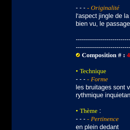
- - -
- Originalité
l'aspect jingle de l
bien vu, le passage
--------------------------
--------------------------
Composition # :
• Technique
- - -
- Forme
les bruitages sont 
rythmique inquieta
:
• Thème
- - -
- Pertinence
en plein dedant