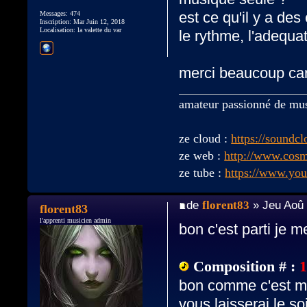
est ce qu'il y a de
Messages: 474
Inscription: Mar Juin 12, 2018
Localisation: la valette du var
le rythme, l'adequa
merci beaucoup car
amateur passionné de mu
ze cloud :
https://soundc
ze web :
http://www.cos
ze tube :
https://www.yo
de
florent83
» Jeu Aoû 
florent83
l'apprenti musicien admin
bon c'est parti je m
Composition # :
bon comme c'est mo
vous laisserai le soi