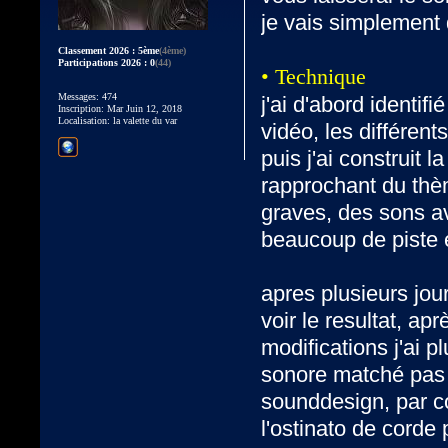
je vais simplement 
Classement 2026 : 5ème
(4ème)
Participations 2026 : 0
(44)
• Technique
Messages: 474
j'ai d'abord identi
Inscription: Mar Juin 12, 2018
Localisation: la valette du var
vidéo, les différent
puis j'ai construit 
rapprochant du thèm
graves, des sons 
beaucoup de piste 
apres plusieurs jour
voir le resultat, ap
modifications j'ai p
sonore matché pas 
sounddesign, par co
l'ostinato de cord