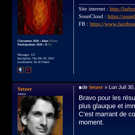
Site internet :
http://larbr
SounCloud :
https://soun
FB :
https://www.faceboo
Classement 2026 : 4ème
(19ème)
Participations 2026 : 0
(16)
Messages: 121
Inscription: Ven Déc 30, 2016
Localisation: Ile de France
de
Setzer
» Lun Juil 30
Setzer
Admin
Bravo pour les résu
plus glauque et imm
C'est marrant de c
moment.