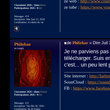
ze web :
http://www.cos
Classement 2026 : 5ème
(4ème)
ze tube :
https://www.yo
Participations 2026 : 0
(44)
Messages: 474
Inscription: Mar Juin 12, 2018
Localisation: la valette du var
de
Philobae
» Dim Juil 
Philobae
en congés
Je ne parviens pas 
télécharger. Suis e
c'est... un peu lent
Site internet :
http://larbr
SounCloud :
https://soun
FB :
https://www.faceboo
Classement 2026 : 4ème
(19ème)
Participations 2026 : 0
(16)
Messages: 121
Inscription: Ven Déc 30, 2016
Localisation: Ile de France