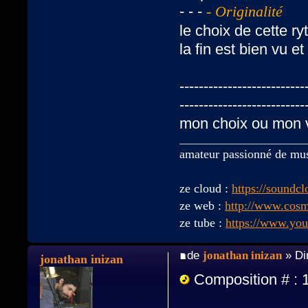
- - -
- Originalité
le choix de cette r
la fin est bien vu e
--------------------------
--------------------------
mon choix ou mon v
amateur passionné de mu
ze cloud :
https://soundc
ze web :
http://www.cos
ze tube :
https://www.yo
de
jonathan inizan
» Di
jonathan inizan
Composition # : 