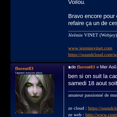
Voilou.
Bravo encore pour c
refaire ça un de ce
Jérémie VINET (Webjey
www.jeremievinet.com
https://soundcloud.com/w
de
florent83
» Mer Aoû 
florent83
l'apprenti musicien admin
ben si on suit la ca
samedi 18 aout soi
amateur passionné de mu
ze cloud :
https://soundc
ze web :
http://www.cos