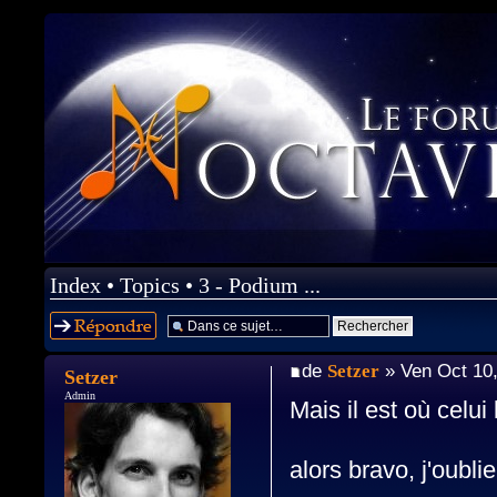
Index
•
Topics
•
3 - Podium ...
Répondre
de
Setzer
» Ven Oct 10
Setzer
Admin
Mais il est où celui 
alors bravo, j'oubli